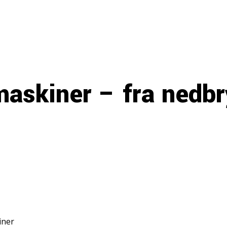
maskiner – fra nedbry
iner