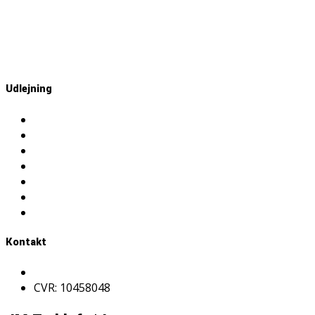
Udlejning
Jordmateriel
Liftmateriel
Skurvognsmateriel
Byggemateriel
Betonmateriel
Grønt materiel
Pumpemateriel
Kontakt
Find din lokale afdeling
CVR: 10458048